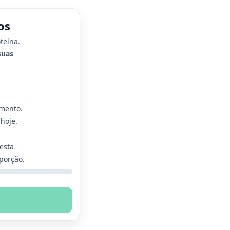
os
teína.
suas
amento.
hoje.
esta
porção.