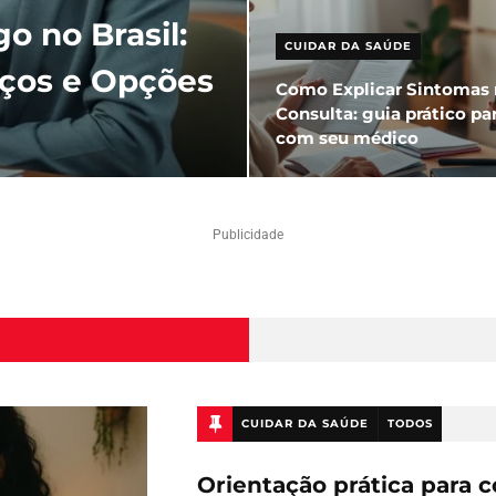
o no Brasil:
CUIDAR DA SAÚDE
eços e Opções
Como Explicar Sintomas 
Consulta: guia prático par
com seu médico
Publicidade
CUIDAR DA SAÚDE
TODOS
Orientação prática para 