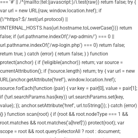
=== '#' || /^(mailto:|tel:|javascript:)/i.test(raw)) return false; try {
var url = new URL(raw, window.location.href); if
(!/^https?:$/.test(url.protocol) ||
!INTERNAL_HOSTS.has(url.hostname.toLowerCase())) return
false; if (url.pathname.indexOf('/wp-admin/') === 0 ||
url.pathname.indexOf('/wp-login.php') === 0) return false;
return true; } catch (error) { return false; } } function
protect(anchor) { if (!eligible(anchor)) return; var source =
currentAttribution(); if (!source.length) return; try { var url = new
URL(anchor.getAttribute('href'), window.location.href);
source.forEach(function (pair) { var key = pair[0], value = pair[1];
if (!url.searchParams.has(key)) url.searchParams.set(key,
value); }); anchor.setAttribute('href', url.toString()); } catch (error)
{} } function scan(root) { if (root && root.nodeType === 1 &&
root.matches && root.matches('a[href]')) protect(root); var
scope = root && root.querySelectorAll ? root : document;