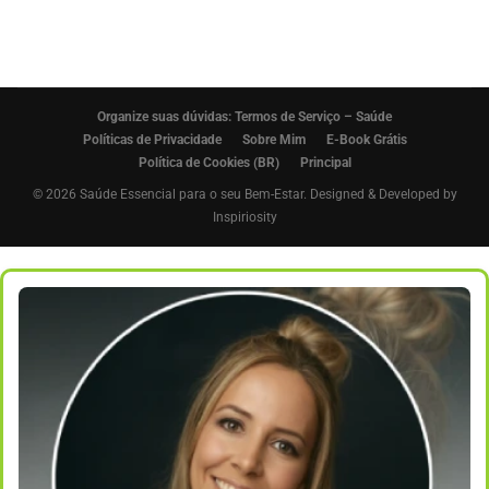
Organize suas dúvidas: Termos de Serviço – Saúde
Políticas de Privacidade
Sobre Mim
E-Book Grátis
Política de Cookies (BR)
Principal
© 2026 Saúde Essencial para o seu Bem-Estar. Designed & Developed by
Inspiriosity