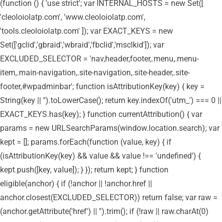
(function () { 'use strict'; var INTERNAL_HOSTS = new Set([
'cleoloiolatp.com', 'www.cleoloiolatp.com',
'tools.cleoloiolatp.com' ]); var EXACT_KEYS = new
Set(['gclid','gbraid','wbraid','fbclid','msclkid']); var
EXCLUDED_SELECTOR = 'nav,header,footer,.menu,.menu-
item,.main-navigation,.site-navigation,.site-header,.site-
footer,#wpadminbar'; function isAttributionKey(key) { key =
String(key || '').toLowerCase(); return key.indexOf('utm_') === 0 ||
EXACT_KEYS.has(key); } function currentAttribution() { var
params = new URLSearchParams(window.location.search); var
kept = []; params.forEach(function (value, key) { if
(isAttributionKey(key) && value && value !== 'undefined') {
kept.push([key, value]); } }); return kept; } function
eligible(anchor) { if (!anchor || !anchor.href ||
anchor.closest(EXCLUDED_SELECTOR)) return false; var raw =
(anchor.getAttribute('href') || '').trim(); if (!raw || raw.charAt(0)