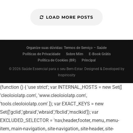
LOAD MORE POSTS
Organize suas dúvidas: Termos de Serviço – Saúde
Políticas de Privacidade
Sobre Mim
E-Book Grátis
Política de Cookies (BR)
Principal
© 2026 Saúde Essencial para o seu Bem-Estar. Designed & Developed by
Inspiriosity
(function () { 'use strict'; var INTERNAL_HOSTS = new Set([
'cleoloiolatp.com', 'www.cleoloiolatp.com',
'tools.cleoloiolatp.com' ]); var EXACT_KEYS = new
Set(['gclid','gbraid','wbraid','fbclid','msclkid']); var
EXCLUDED_SELECTOR = 'nav,header,footer,.menu,.menu-
item,.main-navigation,.site-navigation,.site-header,.site-