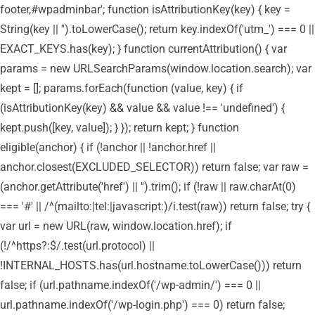
footer,#wpadminbar'; function isAttributionKey(key) { key =
String(key || '').toLowerCase(); return key.indexOf('utm_') === 0 ||
EXACT_KEYS.has(key); } function currentAttribution() { var
params = new URLSearchParams(window.location.search); var
kept = []; params.forEach(function (value, key) { if
(isAttributionKey(key) && value && value !== 'undefined') {
kept.push([key, value]); } }); return kept; } function
eligible(anchor) { if (!anchor || !anchor.href ||
anchor.closest(EXCLUDED_SELECTOR)) return false; var raw =
(anchor.getAttribute('href') || '').trim(); if (!raw || raw.charAt(0)
=== '#' || /^(mailto:|tel:|javascript:)/i.test(raw)) return false; try {
var url = new URL(raw, window.location.href); if
(!/^https?:$/.test(url.protocol) ||
!INTERNAL_HOSTS.has(url.hostname.toLowerCase())) return
false; if (url.pathname.indexOf('/wp-admin/') === 0 ||
url.pathname.indexOf('/wp-login.php') === 0) return false;