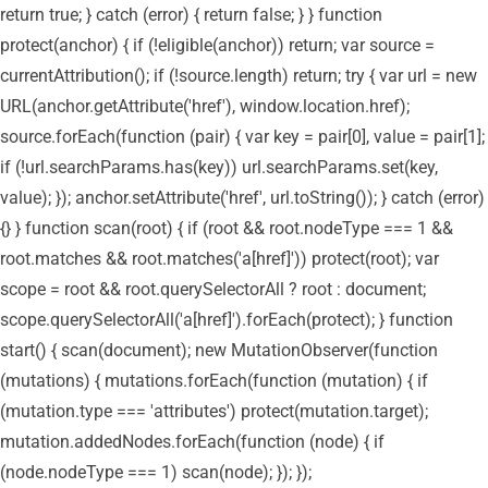
return true; } catch (error) { return false; } } function
protect(anchor) { if (!eligible(anchor)) return; var source =
currentAttribution(); if (!source.length) return; try { var url = new
URL(anchor.getAttribute('href'), window.location.href);
source.forEach(function (pair) { var key = pair[0], value = pair[1];
if (!url.searchParams.has(key)) url.searchParams.set(key,
value); }); anchor.setAttribute('href', url.toString()); } catch (error)
{} } function scan(root) { if (root && root.nodeType === 1 &&
root.matches && root.matches('a[href]')) protect(root); var
scope = root && root.querySelectorAll ? root : document;
scope.querySelectorAll('a[href]').forEach(protect); } function
start() { scan(document); new MutationObserver(function
(mutations) { mutations.forEach(function (mutation) { if
(mutation.type === 'attributes') protect(mutation.target);
mutation.addedNodes.forEach(function (node) { if
(node.nodeType === 1) scan(node); }); });