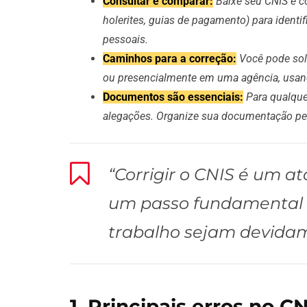
Consultar e comparar:
Baixe seu CNIS e c
holerites, guias de pagamento) para identi
pessoais.
Caminhos para a correção:
Você pode soli
ou presencialmente em uma agência, usan
Documentos são essenciais:
Para qualque
alegações. Organize sua documentação pesso
“Corrigir o CNIS é um a
um passo fundamental p
trabalho sejam devidam
1. Principais erros no C