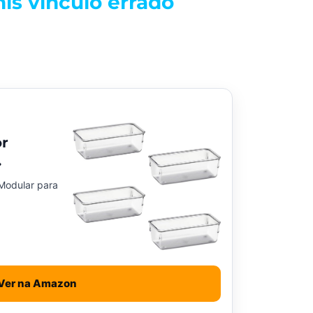
nis vínculo errado
.
or
.
Modular para
Ver na Amazon