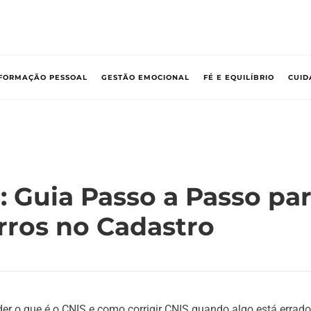
FORMAÇÃO PESSOAL
GESTÃO EMOCIONAL
FÉ E EQUILÍBRIO
CUID
: Guia Passo a Passo pa
rros no Cadastro
er o que é o CNIS e como corrigir CNIS quando algo está errado