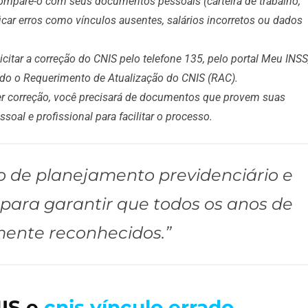
ompare-o com seus documentos pessoais (carteira de trabalho,
ficar erros como vínculos ausentes, salários incorretos ou dados
citar a correção do CNIS pelo telefone 135, pelo portal Meu INSS
do o Requerimento de Atualização do CNIS (RAC).
r correção, você precisará de documentos que provem suas
al e profissional para facilitar o processo.
to de planejamento previdenciário e
ara garantir que todos os anos de
ente reconhecidos.”
NIS e
cnis vínculo errado