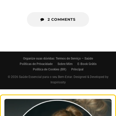
2 COMMENTS
Organize suas dúvidas: Termos de Serviço – Saúde
Políticas de Privacidade
Sobre Mim
E-Book Grátis
Política de Cookies (BR)
Principal
© 2026 Saúde Essencial para o seu Bem-Estar. Designed & Developed by
Inspiriosity