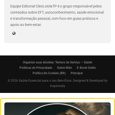
Equipe Editorial CleoLoiolaTP é o grupo responsável pelos
conteúdos sobre EFT, autoconhecimento, saúde emocional
e transformação pessoal, com foco em guias práticos e
apoio ao bem-estar.
Organize suas dúvidas: Termos de Serviço – Saúde
Políticas de Privacidade
Sobre Mim
E-Book Grátis
Política de Cookies (BR)
Principal
© 2026 Saúde Essencial para o seu Bem-Estar. Designed & Developed by
Inspiriosity