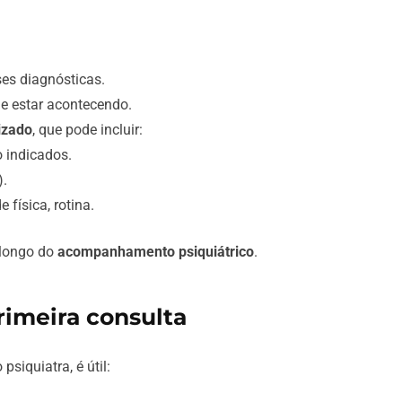
es diagnósticas.
de estar acontecendo.
izado
, que pode incluir:
 indicados.
).
 física, rotina.
o longo do
acompanhamento psiquiátrico
.
rimeira consulta
siquiatra, é útil: