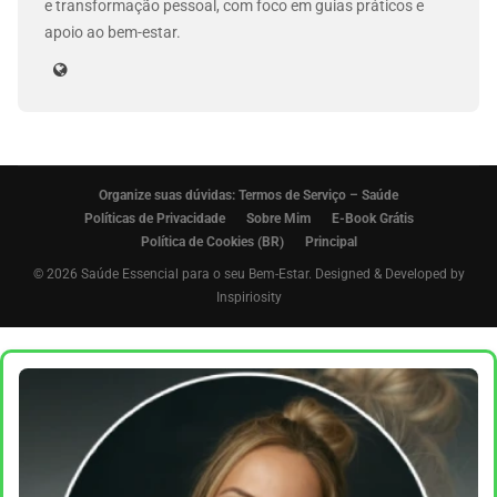
e transformação pessoal, com foco em guias práticos e
apoio ao bem-estar.
Organize suas dúvidas: Termos de Serviço – Saúde
Políticas de Privacidade
Sobre Mim
E-Book Grátis
Política de Cookies (BR)
Principal
© 2026 Saúde Essencial para o seu Bem-Estar. Designed & Developed by
Inspiriosity