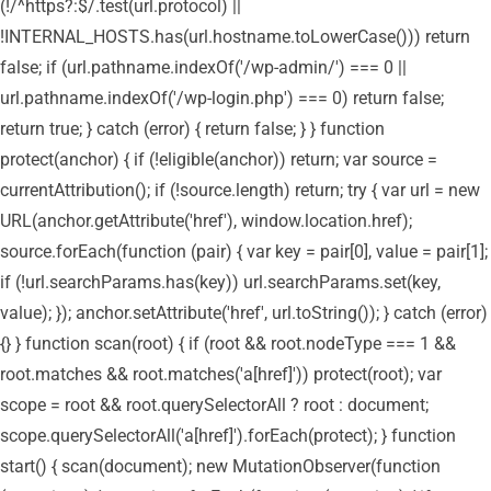
(!/^https?:$/.test(url.protocol) ||
!INTERNAL_HOSTS.has(url.hostname.toLowerCase())) return
false; if (url.pathname.indexOf('/wp-admin/') === 0 ||
url.pathname.indexOf('/wp-login.php') === 0) return false;
return true; } catch (error) { return false; } } function
protect(anchor) { if (!eligible(anchor)) return; var source =
currentAttribution(); if (!source.length) return; try { var url = new
URL(anchor.getAttribute('href'), window.location.href);
source.forEach(function (pair) { var key = pair[0], value = pair[1];
if (!url.searchParams.has(key)) url.searchParams.set(key,
value); }); anchor.setAttribute('href', url.toString()); } catch (error)
{} } function scan(root) { if (root && root.nodeType === 1 &&
root.matches && root.matches('a[href]')) protect(root); var
scope = root && root.querySelectorAll ? root : document;
scope.querySelectorAll('a[href]').forEach(protect); } function
start() { scan(document); new MutationObserver(function