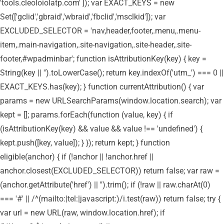
'tools.cleoloiolatp.com' ]); var EXACT_KEYS = new
Set(['gclid','gbraid','wbraid','fbclid','msclkid']); var
EXCLUDED_SELECTOR = 'nav,header,footer,.menu,.menu-
item,.main-navigation,.site-navigation,.site-header,.site-
footer,#wpadminbar'; function isAttributionKey(key) { key =
String(key || '').toLowerCase(); return key.indexOf('utm_') === 0 ||
EXACT_KEYS.has(key); } function currentAttribution() { var
params = new URLSearchParams(window.location.search); var
kept = []; params.forEach(function (value, key) { if
(isAttributionKey(key) && value && value !== 'undefined') {
kept.push([key, value]); } }); return kept; } function
eligible(anchor) { if (!anchor || !anchor.href ||
anchor.closest(EXCLUDED_SELECTOR)) return false; var raw =
(anchor.getAttribute('href') || '').trim(); if (!raw || raw.charAt(0)
=== '#' || /^(mailto:|tel:|javascript:)/i.test(raw)) return false; try {
var url = new URL(raw, window.location.href); if