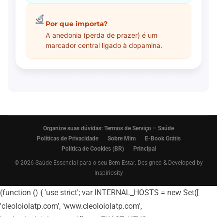
Por que importa?
A anedonia (perda de prazer) é um
marcador central ligado à dopamina.
Organize suas dúvidas: Termos de Serviço – Saúde
Políticas de Privacidade
Sobre Mim
E-Book Grátis
Política de Cookies (BR)
Principal
© 2026 Saúde Essencial para o seu Bem-Estar. Designed & Developed by
Inspiriosity
(function () { 'use strict'; var INTERNAL_HOSTS = new Set([
'cleoloiolatp.com', 'www.cleoloiolatp.com',