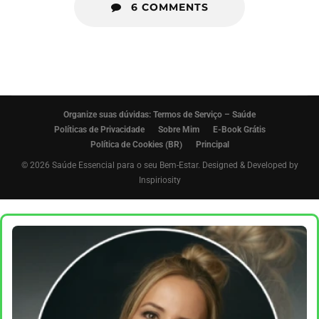
6 COMMENTS
Organize suas dúvidas: Termos de Serviço – Saúde
Políticas de Privacidade
Sobre Mim
E-Book Grátis
Política de Cookies (BR)
Principal
© 2026 Saúde Essencial para o seu Bem-Estar. Designed & Developed by
Inspiriosity