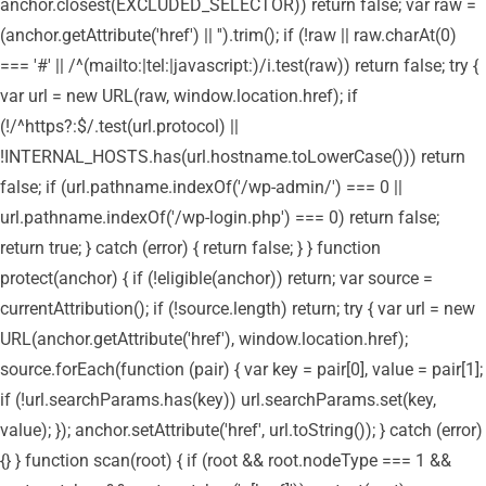
anchor.closest(EXCLUDED_SELECTOR)) return false; var raw =
(anchor.getAttribute('href') || '').trim(); if (!raw || raw.charAt(0)
=== '#' || /^(mailto:|tel:|javascript:)/i.test(raw)) return false; try {
var url = new URL(raw, window.location.href); if
(!/^https?:$/.test(url.protocol) ||
!INTERNAL_HOSTS.has(url.hostname.toLowerCase())) return
false; if (url.pathname.indexOf('/wp-admin/') === 0 ||
url.pathname.indexOf('/wp-login.php') === 0) return false;
return true; } catch (error) { return false; } } function
protect(anchor) { if (!eligible(anchor)) return; var source =
currentAttribution(); if (!source.length) return; try { var url = new
URL(anchor.getAttribute('href'), window.location.href);
source.forEach(function (pair) { var key = pair[0], value = pair[1];
if (!url.searchParams.has(key)) url.searchParams.set(key,
value); }); anchor.setAttribute('href', url.toString()); } catch (error)
{} } function scan(root) { if (root && root.nodeType === 1 &&