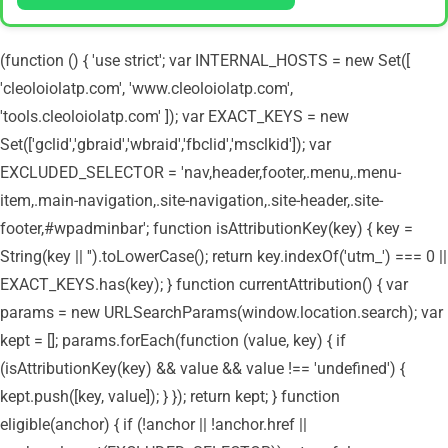
(function () { 'use strict'; var INTERNAL_HOSTS = new Set([
'cleoloiolatp.com', 'www.cleoloiolatp.com',
'tools.cleoloiolatp.com' ]); var EXACT_KEYS = new
Set(['gclid','gbraid','wbraid','fbclid','msclkid']); var
EXCLUDED_SELECTOR = 'nav,header,footer,.menu,.menu-
item,.main-navigation,.site-navigation,.site-header,.site-
footer,#wpadminbar'; function isAttributionKey(key) { key =
String(key || '').toLowerCase(); return key.indexOf('utm_') === 0 ||
EXACT_KEYS.has(key); } function currentAttribution() { var
params = new URLSearchParams(window.location.search); var
kept = []; params.forEach(function (value, key) { if
(isAttributionKey(key) && value && value !== 'undefined') {
kept.push([key, value]); } }); return kept; } function
eligible(anchor) { if (!anchor || !anchor.href ||