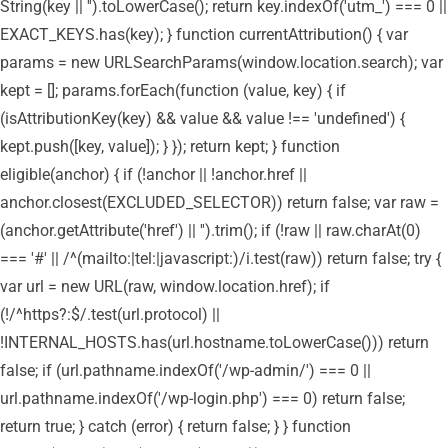
String(key || '').toLowerCase(); return key.indexOf('utm_') === 0 ||
EXACT_KEYS.has(key); } function currentAttribution() { var
params = new URLSearchParams(window.location.search); var
kept = []; params.forEach(function (value, key) { if
(isAttributionKey(key) && value && value !== 'undefined') {
kept.push([key, value]); } }); return kept; } function
eligible(anchor) { if (!anchor || !anchor.href ||
anchor.closest(EXCLUDED_SELECTOR)) return false; var raw =
(anchor.getAttribute('href') || '').trim(); if (!raw || raw.charAt(0)
=== '#' || /^(mailto:|tel:|javascript:)/i.test(raw)) return false; try {
var url = new URL(raw, window.location.href); if
(!/^https?:$/.test(url.protocol) ||
!INTERNAL_HOSTS.has(url.hostname.toLowerCase())) return
false; if (url.pathname.indexOf('/wp-admin/') === 0 ||
url.pathname.indexOf('/wp-login.php') === 0) return false;
return true; } catch (error) { return false; } } function