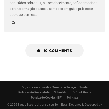
conteúdos sobre EFT, autoconhecimento, saúde emocional
e transformação pessoal, com foco em guias práticos e
apoio ao bem-estar.
10 COMMENTS
Organize suas dúvidas: Termos de Serviço – Saúde
Políticas de Privacidade
Sobre Mim
E-Book Grátis
Política de Cookies (BR)
Principal
© 2026 Saúde Essencial para o seu Bem-Estar. Designed & Developed by