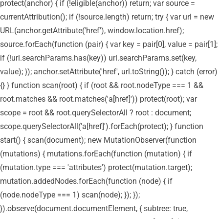
protect(anchor) { if (!eligible(anchor)) return; var source =
currentAttribution(); if (!source.length) return; try { var url = new
URL(anchor.getAttribute('href'), window.location.href);
source.forEach(function (pair) { var key = pair[0], value = pair[1];
if (!url.searchParams.has(key)) url.searchParams.set(key,
value); }); anchor.setAttribute('href', url.toString()); } catch (error)
{} } function scan(root) { if (root && root.nodeType === 1 &&
root.matches && root.matches('a[href]')) protect(root); var
scope = root && root.querySelectorAll ? root : document;
scope.querySelectorAll('a[href]').forEach(protect); } function
start() { scan(document); new MutationObserver(function
(mutations) { mutations.forEach(function (mutation) { if
(mutation.type === 'attributes') protect(mutation.target);
mutation.addedNodes.forEach(function (node) { if
(node.nodeType === 1) scan(node); }); });
}).observe(document.documentElement, { subtree: true,