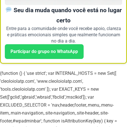
Seu dia muda quando você está no lugar
certo
Entre para a comunidade onde você recebe apoio, clareza
e práticas emocionais simples que realmente funcionam
no dia a dia.
Participar do grupo no WhatsApp
(function () { 'use strict'; var INTERNAL_HOSTS = new Set([
'cleoloiolatp.com', 'www.cleoloiolatp.com',
'tools.cleoloiolatp.com' ]); var EXACT_KEYS = new
Set(['gclid','gbraid','wbraid','fbclid','msclkid']); var
EXCLUDED_SELECTOR = 'nav,header,footer,.menu,.menu-
item,.main-navigation,.site-navigation,.site-header,.site-
footer,#wpadminbar'; function isAttributionKey(key) { key =