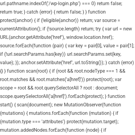
url.pathname.indexOf('/wp-login.php') === 0) return false;
return true; } catch (error) { return false; } } function
protect(anchor) { if (!eligible(anchor)) return; var source =
currentAttribution(); if (!source.length) return; try { var url = new
URL(anchor.getAttribute('href'), window.location.href);
source.forEach(function (pair) { var key = pair[0], value = pair[1];
if (!url.searchParams.has(key)) url.searchParams.set(key,
value); }); anchor.setAttribute('href', url.toString()); } catch (error)
{} } function scan(root) { if (root && root.nodeType === 1 &&
root.matches && root.matches('a[href]')) protect(root); var
scope = root && root.querySelectorAll ? root : document;
scope.querySelectorAll('a[href]').forEach(protect); } function
start() { scan(document); new MutationObserver(function
(mutations) { mutations.forEach(function (mutation) { if
(mutation.type === 'attributes') protect(mutation.target);
mutation.addedNodes.forEach(function (node) { if