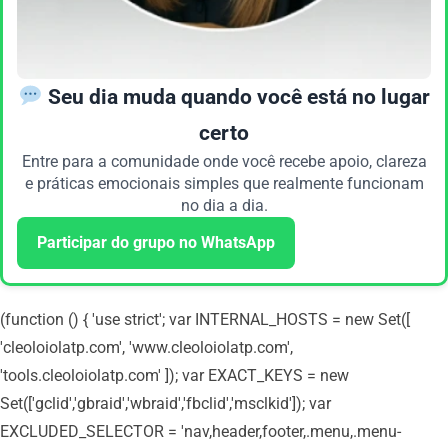
Seu dia muda quando você está no lugar
certo
Entre para a comunidade onde você recebe apoio, clareza
e práticas emocionais simples que realmente funcionam
no dia a dia.
Participar do grupo no WhatsApp
(function () { 'use strict'; var INTERNAL_HOSTS = new Set([
'cleoloiolatp.com', 'www.cleoloiolatp.com',
'tools.cleoloiolatp.com' ]); var EXACT_KEYS = new
Set(['gclid','gbraid','wbraid','fbclid','msclkid']); var
EXCLUDED_SELECTOR = 'nav,header,footer,.menu,.menu-