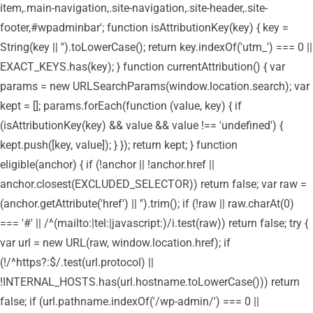
item,.main-navigation,.site-navigation,.site-header,.site-
footer,#wpadminbar'; function isAttributionKey(key) { key =
String(key || '').toLowerCase(); return key.indexOf('utm_') === 0 ||
EXACT_KEYS.has(key); } function currentAttribution() { var
params = new URLSearchParams(window.location.search); var
kept = []; params.forEach(function (value, key) { if
(isAttributionKey(key) && value && value !== 'undefined') {
kept.push([key, value]); } }); return kept; } function
eligible(anchor) { if (!anchor || !anchor.href ||
anchor.closest(EXCLUDED_SELECTOR)) return false; var raw =
(anchor.getAttribute('href') || '').trim(); if (!raw || raw.charAt(0)
=== '#' || /^(mailto:|tel:|javascript:)/i.test(raw)) return false; try {
var url = new URL(raw, window.location.href); if
(!/^https?:$/.test(url.protocol) ||
!INTERNAL_HOSTS.has(url.hostname.toLowerCase())) return
false; if (url.pathname.indexOf('/wp-admin/') === 0 ||